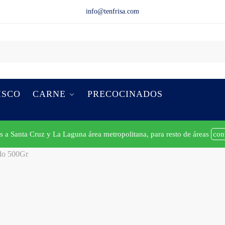
info@tenfrisa.com
ISCO
CARNE
PRECOCINADOS
s a Santa Cruz y La Laguna área metropolitana, para resto de áreas
con
do 500Gr