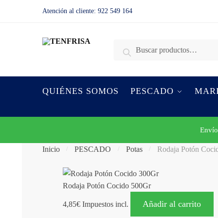
Skip to navigation
Skip to content
Atención al cliente:
922 549 164
Buscar por:
Buscar
QUIÉNES SOMOS
PESCADO
MAR
Envío
Inicio
PESCADO
Potas
Rodaja Potón Coci
/
/
/
Rodaja Potón Cocido 500Gr
Añadir al carrito
4,85
€
Impuestos incl.